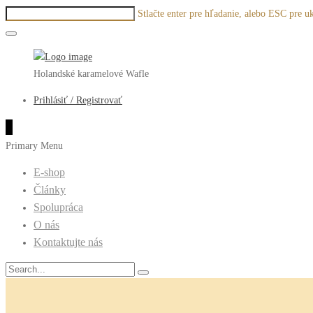
Stlačte enter pre hľadanie, alebo ESC pre u
Holandské karamelové Wafle
Prihlásiť / Registrovať
0
Primary Menu
E-shop
Články
Spolupráca
O nás
Kontaktujte nás