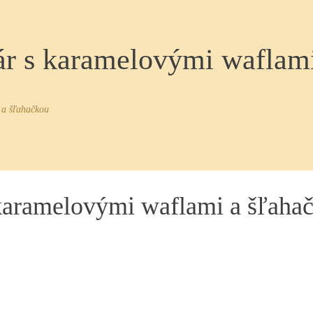
ár s karamelovými waflam
 a šľahačkou
 karamelovými waflami a šľaha