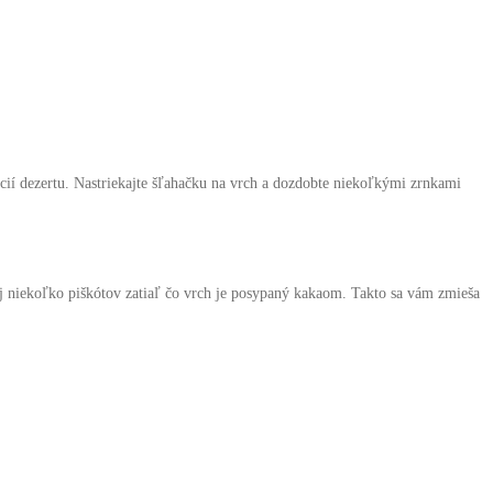
cií dezertu. Nastriekajte šľahačku na vrch a dozdobte niekoľkými zrnkami
aj niekoľko piškótov zatiaľ čo vrch je posypaný kakaom. Takto sa vám zmieša