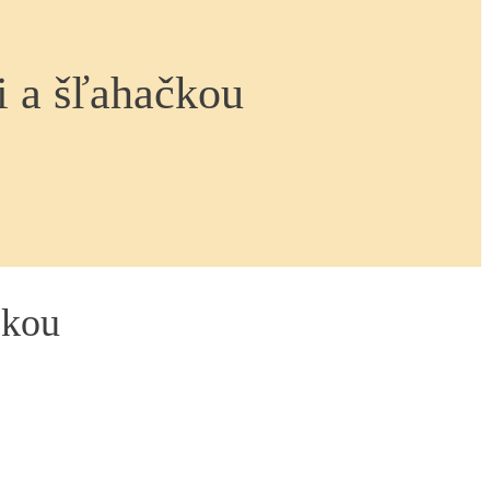
i a šľahačkou
čkou