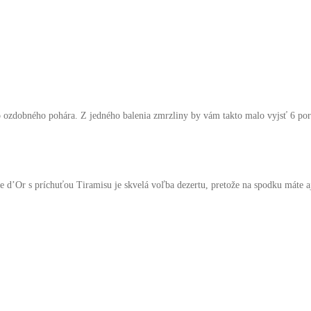
o ozdobného pohára. Z jedného balenia zmrzliny by vám takto malo vyjsť 6 por
e d’Or s príchuťou Tiramisu je skvelá voľba dezertu, pretože na spodku máte 