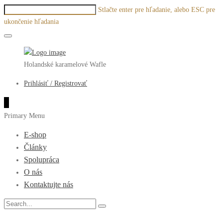
Stlačte enter pre hľadanie, alebo ESC pre
ukončenie hľadania
Holandské karamelové Wafle
Prihlásiť / Registrovať
0
Primary Menu
E-shop
Články
Spolupráca
O nás
Kontaktujte nás