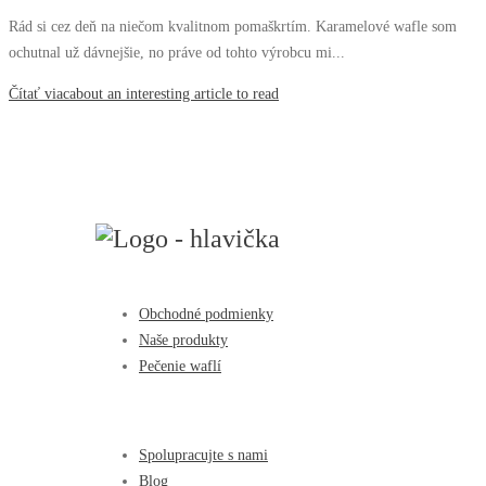
Rád si cez deň na niečom kvalitnom pomaškrtím. Karamelové wafle som
ochutnal už dávnejšie, no práve od tohto výrobcu mi...
Čítať viac
about an interesting article to read
Obchodné podmienky
Naše produkty
Pečenie waflí
Spolupracujte s nami
Blog