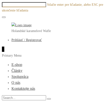
Stlačte enter pre hľadanie, alebo ESC pre
ukončenie hľadania
Holandské karamelové Wafle
Prihlásiť / Registrovať
0
Primary Menu
E-shop
Články
Spolupráca
O nás
Kontaktujte nás